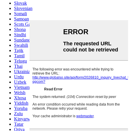
Slovak
Slovenian
Somali
Samoan
Scots Gaelic
Shona
Sindhi
Sundanese
Swahili
Tajik
Tamil
Telugu
Thai
Ukrainian
Urdu
Uzbek
Vietnamese
Welsh
Xhosa
Yiddish
Yoruba
Zulu
Kinyarwanda
Tatar
Oriya