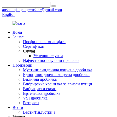
anshanqiangangcrusher@gmail.com
English
Дома
За нас
Профил на компанијата
Сертификат
Случај
Успешни случаи
Најчесто поставувани прашања
Производи
Мултицилиндрична конусна дробилка
Едноцилиндрична конусна дробилка
Вилична дробилка
Вибрирачка хранилка за гризли птици
Вибрациски екран
Вртелешка дробилка
VSI дробилка
Резервен
Вести
Вести/Индустрија
Услуги