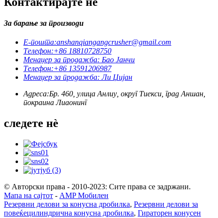
Контактирајте нè
За барање за производи
Е-пошта:
anshanqiangangcrusher@gmail.com
Телефон:
+86 18810728750
Менаџер за продажба: Бао Јанчи
Телефон:
+86 13591206987
Менаџер за продажба: Ли Џијан
Адреса:
Бр. 460, улица Анлиу, округ Тиекси, град Аншан,
покраина Лиаонинг
следете нè
© Авторски права - 2010-2023: Сите права се задржани.
Мапа на сајтот
-
AMP Мобилен
Резервни делови за конусна дробилка
,
Резервни делови за
повеќецилиндрична конусна дробилка
,
Гираторен конусен