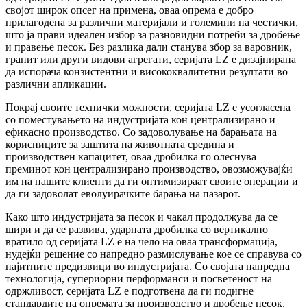
својот широк опсег на примена, оваа опрема е добро
прилагодена за различни материјали и големини на честички,
што ја прави идеален избор за разновидни потреби за дробење
и правење песок. Без разлика дали станува збор за варовник,
гранит или други видови агрегати, серијата LZ е дизајнирана
да испорача конзистентни и висококвалитетни резултати во
различни апликации.
Покрај своите технички можности, серијата LZ е усогласена
со поместувањето на индустријата кон централизирано и
ефикасно производство. Со задоволување на барањата на
корисниците за заштита на животната средина и
производствен капацитет, оваа дробилка го олеснува
преминот кон централизирано производство, овозможувајќи
им на нашите клиенти да ги оптимизираат своите операции и
да ги задоволат еволуирачките барања на пазарот.
Како што индустријата за песок и чакал продолжува да се
шири и да се развива, ударната дробилка со вертикално
вратило од серијата LZ е на чело на оваа трансформација,
нудејќи решение со напредно размислување кое се справува со
најитните предизвици во индустријата. Со својата напредна
технологија, супериорни перформанси и посветеност на
одржливост, серијата LZ е подготвена да ги подигне
стандардите на опремата за производство и дробење песок,