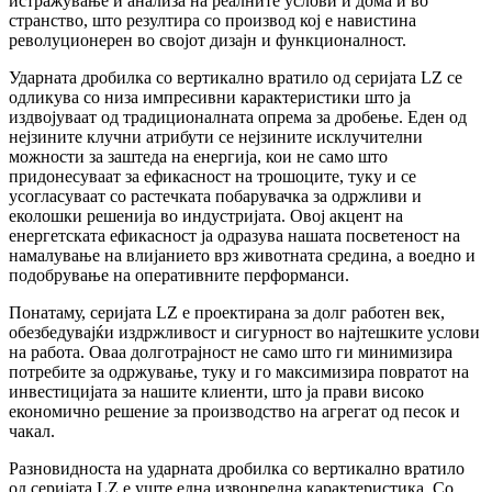
истражување и анализа на реалните услови и дома и во
странство, што резултира со производ кој е навистина
револуционерен во својот дизајн и функционалност.
Ударната дробилка со вертикално вратило од серијата LZ се
одликува со низа импресивни карактеристики што ја
издвојуваат од традиционалната опрема за дробење. Еден од
нејзините клучни атрибути се нејзините исклучителни
можности за заштеда на енергија, кои не само што
придонесуваат за ефикасност на трошоците, туку и се
усогласуваат со растечката побарувачка за одржливи и
еколошки решенија во индустријата. Овој акцент на
енергетската ефикасност ја одразува нашата посветеност на
намалување на влијанието врз животната средина, а воедно и
подобрување на оперативните перформанси.
Понатаму, серијата LZ е проектирана за долг работен век,
обезбедувајќи издржливост и сигурност во најтешките услови
на работа. Оваа долготрајност не само што ги минимизира
потребите за одржување, туку и го максимизира повратот на
инвестицијата за нашите клиенти, што ја прави високо
економично решение за производство на агрегат од песок и
чакал.
Разновидноста на ударната дробилка со вертикално вратило
од серијата LZ е уште една извонредна карактеристика. Со