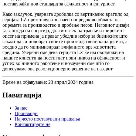
поставувајќи нов стандард за ефикасност и сигурност.
Како заклучок, ударната дробилка со вертикално вратило од
серијата LZ претставува значаен напредок во областа на
опремата за производство и дробење песок. Неговиот дизајн
за заштеда на енергија, долгиот век на траење и широкиот
опсег на примена ја прават убедлив избор за бизнисите што
сакаат да ги подобрат своите производствени капацитети, а
воедно да го минимизираат влијанието врз животната
средина. Уверени сме дека серијата LZ ќе им овозможи на
нашите клиенти да постигнат нови нивоа на ефикасност и
успех во нивното работење и возбудени сме што го
донесуваме ова револуционерно решение на пазарот.
Време на објавување: 23 април 2024 година
Навигација
За нас
Производи
Најчесто поставувани прашања
Контактирајте не