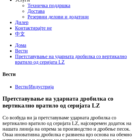
Техничка поддршка
Достава
Резервни делови и додатоци
Дилер
Контактирајте не
中文
Дома
Вести
Претставување на ударната дробилка со вертикално
вратило од серијата LZ
Вести
Вести/Индустрија
Претставување на ударната дробилка со
вертикално вратило од серијата LZ
Со возбуда ви ја претставуваме ударната дробилка со
вертикално вратило од серијата LZ, најсовремен додаток на
нашата линија на опрема за производство и дробење песок.
Оваа иновативна дробилка е развиена врз основа на обемно