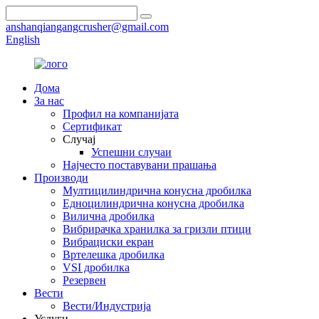
anshanqiangangcrusher@gmail.com
English
Дома
За нас
Профил на компанијата
Сертификат
Случај
Успешни случаи
Најчесто поставувани прашања
Производи
Мултицилиндрична конусна дробилка
Едноцилиндрична конусна дробилка
Вилична дробилка
Вибрирачка хранилка за гризли птици
Вибрациски екран
Вртелешка дробилка
VSI дробилка
Резервен
Вести
Вести/Индустрија
Услуги