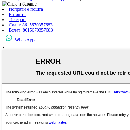
Испрати е-пошта
Е-пошта
Телефон
Скајп: 8615670357683
Вечат: 8615670357683
WhatsApp
x