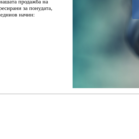
 нашата продажба на
ресирани за понудата,
ледниов начин: