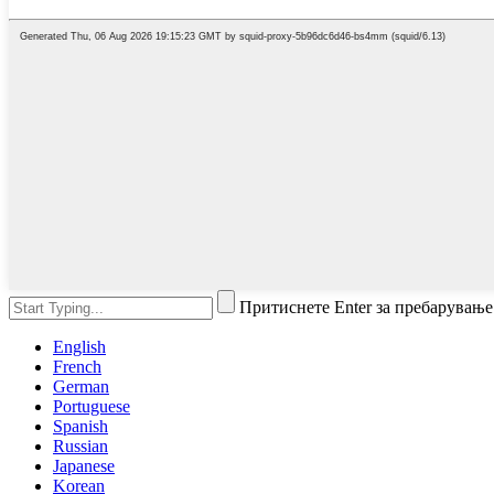
Притиснете Enter за пребарување
English
French
German
Portuguese
Spanish
Russian
Japanese
Korean