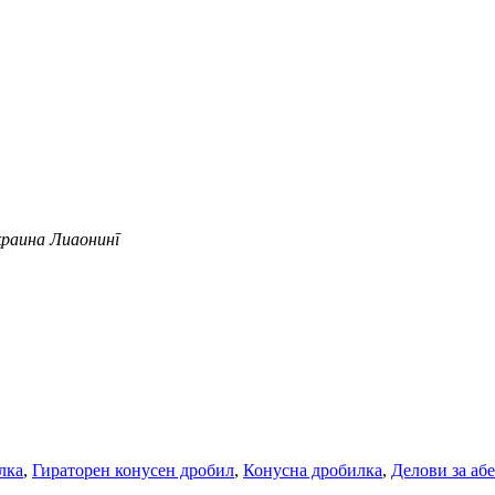
окраина Лиаонинг
лка
,
Гираторен конусен дробил
,
Конусна дробилка
,
Делови за аб