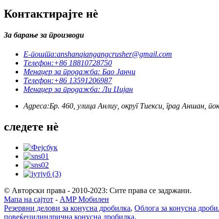
Контактирајте нè
За барање за производи
Е-пошта:
anshanqiangangcrusher@gmail.com
Телефон:
+86 18810728750
Менаџер за продажба: Бао Јанчи
Телефон:
+86 13591206987
Менаџер за продажба: Ли Џијан
Адреса:
Бр. 460, улица Анлиу, округ Тиекси, град Аншан, п
следете нè
© Авторски права - 2010-2023: Сите права се задржани.
Мапа на сајтот
-
AMP Мобилен
Резервни делови за конусна дробилка
,
Облога за конусна дроби
повеќецилиндрична конусна дробилка
,