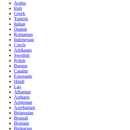
Arabic
Irish
Greek
Turkish
Italian
Danish
Romanian
Indonesian
Czech
Afrikaans
Swedish
Polish
Basque
Catalan
Esperanto
Hindi
Lao
Albanian
Amharic
Armenian
Azerbaijani
Belarusian
Bengali
Bosnian
Bulgarian