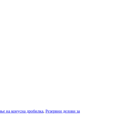
ење на конусна дробилка
,
Резервни делови за