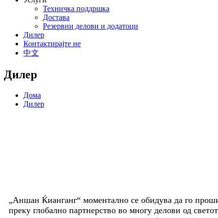
Техничка поддршка
Достава
Резервни делови и додатоци
Дилер
Контактирајте не
中文
Дилер
Дома
Дилер
„Аншан Ќианганг“ моментално се обидува да го прош
преку глобално партнерство во многу делови од светот