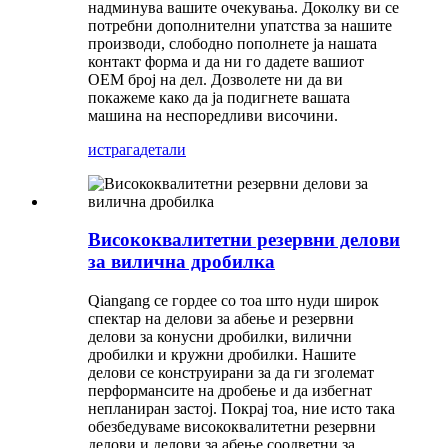
надминува вашите очекувања. Доколку ви се
потребни дополнителни упатства за нашите
производи, слободно пополнете ја нашата
контакт форма и да ни го дадете вашиот
OEM број на дел. Дозволете ни да ви
покажеме како да ја подигнете вашата
машина на неспоредливи височини.
истрага
детали
Висококвалитетни резервни делови
за вилична дробилка
Qiangang се гордее со тоа што нуди широк
спектар на делови за абење и резервни
делови за конусни дробилки, вилични
дробилки и кружни дробилки. Нашите
делови се конструирани за да ги зголемат
перформансите на дробење и да избегнат
непланиран застој. Покрај тоа, ние исто така
обезбедуваме висококвалитетни резервни
делови и делови за абење соодветни за