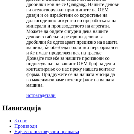
дробилки кои не се Qiangang. Нашите делови
ги отелотворуваат принципите на OEM
дизајн и се изработени со користење на
долгогодишно искуство во преработката на
минерали и производството на агрегати.
Можете да бидете сигурни дека нашите
делови за абење и резервни делови за
дробилки ќе одговараат прецизно на вашата
машина, ќе обезбедат одлични перформанси
и ќе имаат продолжен век на траење.
Дознајте повеќе за нашите производи со
поднесување на вашиот OEM број на дел и
контактирање со нас преку нашата контакт
форма. Придружете се на нашата мисија да
го максимизираме потенцијалот на вашата
машина.
истрага
детали
Навигација
За нас
Производи
Најчесто поставувани прашања