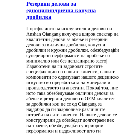
Резервни делови за
едноцилиндрична конусна
дробилка
Портфолиото на исклучителни делови на
Anshan Qiangang вклучува широк спектар на
квалитетни делови за абење и резервни
делови за вилични дробилки, конусни
дробилки и кружни дробилки, обезбедувајќи
супериорни перформанси на дробење со
минимално или без непланирано застој.
Изработени да ги задоволат строгите
спецификации на нашите клиенти, нашите
компоненти го одразуваат нашето децениско
искуство во преработката на минерали и
производството на агрегати. Покрај тоа, ние
исто така обезбедуваме одлични делови за
абење и резервни делови со OEM квалитет
за дробилки кои не се од Qiangang за
најдобро да ги задоволиме различните
потреби на сите клиенти. Нашите делови се
конструирани да обезбедат долготраен век
на траење, обезбедувајќи супериорни
перформанси и издржливост што ги