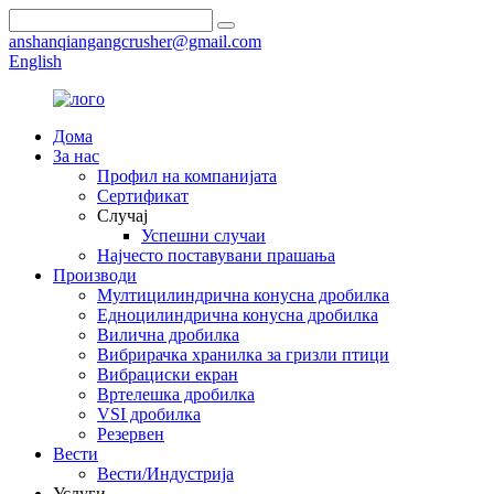
anshanqiangangcrusher@gmail.com
English
Дома
За нас
Профил на компанијата
Сертификат
Случај
Успешни случаи
Најчесто поставувани прашања
Производи
Мултицилиндрична конусна дробилка
Едноцилиндрична конусна дробилка
Вилична дробилка
Вибрирачка хранилка за гризли птици
Вибрациски екран
Вртелешка дробилка
VSI дробилка
Резервен
Вести
Вести/Индустрија
Услуги