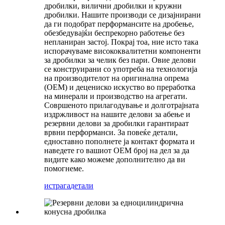
дробилки, вилични дробилки и кружни
дробилки. Нашите производи се дизајнирани
да ги подобрат перформансите на дробење,
обезбедувајќи беспрекорно работење без
непланиран застој. Покрај тоа, ние исто така
испорачуваме висококвалитетни компоненти
за дробилки за челик без пари. Овие делови
се конструирани со употреба на технологија
на производителот на оригинална опрема
(OEM) и децениско искуство во преработка
на минерали и производство на агрегати.
Совршеното прилагодување и долготрајната
издржливост на нашите делови за абење и
резервни делови за дробилки гарантираат
врвни перформанси. За повеќе детали,
едноставно пополнете ја контакт формата и
наведете го вашиот OEM број на дел за да
видите како можеме дополнително да ви
помогнеме.
истрага
детали