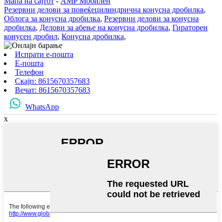
Мапа на сајтот
-
AMP Мобилен
Резервни делови за повеќецилиндрична конусна дробилка
,
Облога за конусна дробилка
,
Резервни делови за конусна
дробилка
,
Делови за абење на конусна дробилка
,
Гираторен
конусен дробил
,
Конусна дробилка
,
Испрати е-пошта
Е-пошта
Телефон
Скајп: 8615670357683
Вечат: 8615670357683
WhatsApp
x