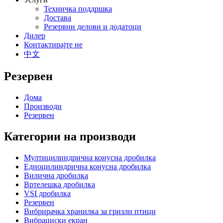
Техничка поддршка
Достава
Резервни делови и додатоци
Дилер
Контактирајте не
中文
Резервен
Дома
Производи
Резервен
Категории на производи
Мултицилиндрична конусна дробилка
Едноцилиндрична конусна дробилка
Вилична дробилка
Вртелешка дробилка
VSI дробилка
Резервен
Вибрирачка хранилка за гризли птици
Вибрациски екран