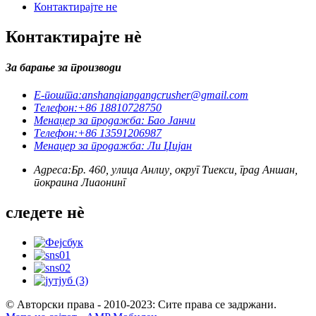
Контактирајте не
Контактирајте нè
За барање за производи
Е-пошта:
anshanqiangangcrusher@gmail.com
Телефон:
+86 18810728750
Менаџер за продажба: Бао Јанчи
Телефон:
+86 13591206987
Менаџер за продажба: Ли Џијан
Адреса:
Бр. 460, улица Анлиу, округ Тиекси, град Аншан,
покраина Лиаонинг
следете нè
© Авторски права - 2010-2023: Сите права се задржани.